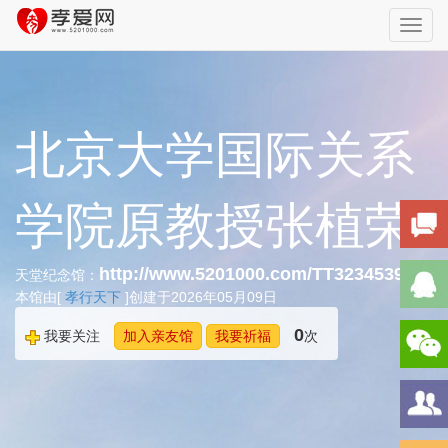
Toggl
navig
北京大学国际关系
学院原教授张植荣
http://www.5201000.com/TT323453912
天堂纪念馆：
本馆由[
孝行天下
]创建于2026年05月09日
0
我要关注
加入亲友馆
我要祈福
次