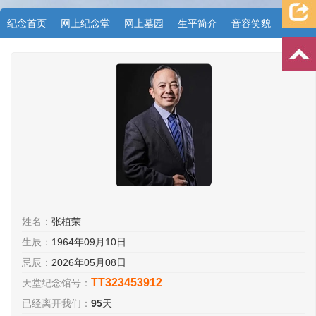
纪念首页
网上纪念堂
网上墓园
生平简介
音容笑貌
档案资料
追忆文章
时空信箱
亲友关系
祭奠记录
许愿祈福
姓名：
张植荣
生辰：
1964年09月10日
忌辰：
2026年05月08日
TT323453912
天堂纪念馆号：
已经离开我们：
95
天