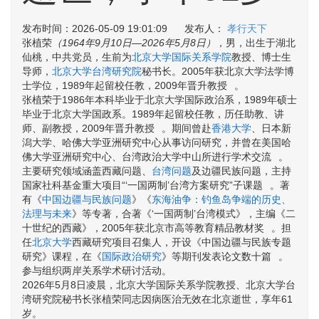
发布时间：2026-05-09 19:01:09 发布人：
孝行天下
张植荣
（1964年9月10日—2026年5月8日）
，男，出生于湖北
仙桃，中共党员，生前为
北京大学国际关系学院
教授、博士生
导师，
北京大学台湾研究院
秘书长。2005年获北京大学法学博
士学位，1989年起留校任教，2009年晋升教授
。
张植荣于1986年本科毕业于北京大学国际政治系，1989年硕士
毕业于北京大学国政系
。1989年起留校任教，历任助教、讲
师、副教授，2009年晋升教授
。期间曾赴
香港大学
、日本新
潟大学、哈佛大学亚洲研究中心从事访问研究，并曾在美国哈
佛大学亚洲研究中心、台湾政治大学中山所进行学术交流
。
主要研究领域涵盖西藏问题、
台湾问题
及边疆民族问题，主持
国家社科基金重大项目“‘一国两制’台湾方案研究”子课题
。著
有《
中国边疆与民族问题
》《
东海油争：钓鱼岛争端的历史、
法理与未来
》等专著，合著《‘一国两制’台湾模式》，主编《二
十世纪的西藏》，2005年获北京市高等教育精品教材奖
。担
任
北京大学
西藏研究项目召集人，开设《中国边疆与民族专题
研究》课程，在《
国际政治研究
》等期刊发表论文数十篇
。
参与组织两岸关系学术研讨活动
。
2026年5月8日凌晨，北京大学国际关系学院教授、北京大学台
湾研究院秘书长张植荣同志因病医治无效在北京逝世，享年61
岁。