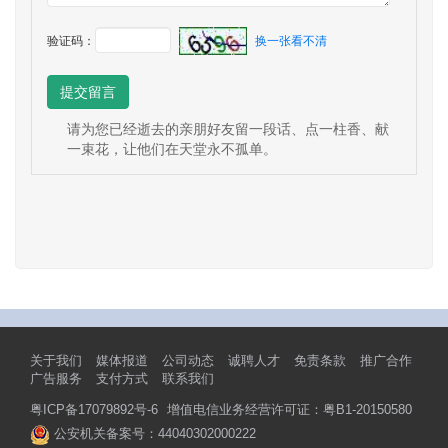
验证码：
换一张看不清
提交留言
请为您已经逝去的亲朋好友留一段话、点一柱香、献
一束花，让他们在天堂永不孤单。
关于我们
媒体报道
公司动态
诚聘人才
免责条款
推广合作
广告服务
支付方式
联系我们
粤ICP备17079892号-6
增值电信业务经营许可证：粤B1-20150580
公安机关备案号：44040302000222