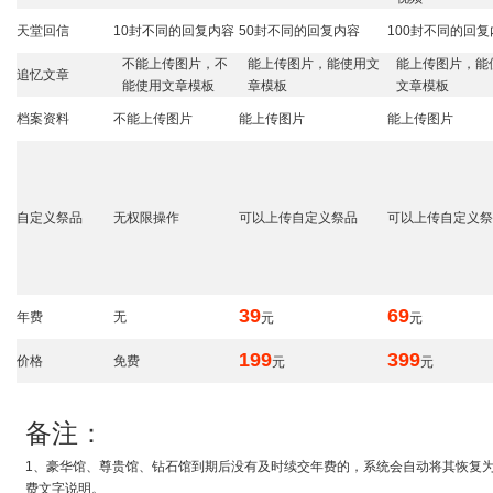
天堂回信
10封不同的回复内容
50封不同的回复内容
100封不同的回复
不能上传图片，不
能上传图片，能使用文
能上传图片，能
追忆文章
能使用文章模板
章模板
文章模板
档案资料
不能上传图片
能上传图片
能上传图片
自定义祭品
无权限操作
可以上传自定义祭品
可以上传自定义祭
39
69
年费
无
元
元
199
399
价格
免费
元
元
备注：
1、豪华馆、尊贵馆、钻石馆到期后没有及时续交年费的，系统会自动将其恢复
费文字说明。