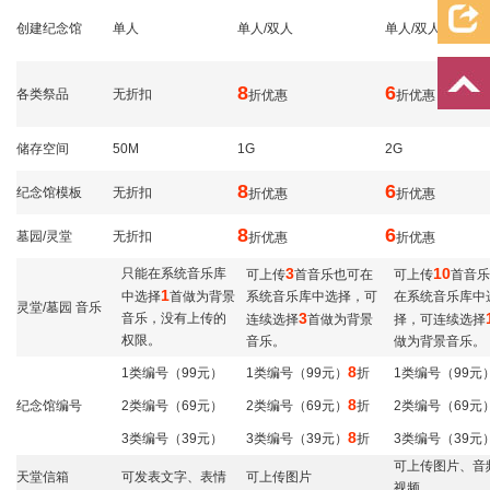
创建纪念馆
单人
单人/双人
单人/双人/三人
8
6
各类祭品
无折扣
折优惠
折优惠
储存空间
50M
1G
2G
8
6
纪念馆模板
无折扣
折优惠
折优惠
8
6
墓园/灵堂
无折扣
折优惠
折优惠
3
10
只能在系统音乐库
可上传
首音乐也可在
可上传
首音乐
1
中选择
首做为背景
系统音乐库中选择，可
在系统音乐库中
灵堂/墓园 音乐
3
音乐，没有上传的
连续选择
首做为背景
择，可连续选择
权限。
音乐。
做为背景音乐。
8
1类编号（99元）
1类编号（99元）
折
1类编号（99元
8
纪念馆编号
2类编号（69元）
2类编号（69元）
折
2类编号（69元
8
3类编号（39元）
3类编号（39元）
折
3类编号（39元
可上传图片、音
天堂信箱
可发表文字、表情
可上传图片
视频