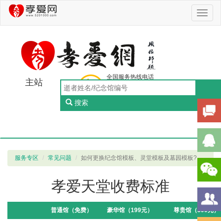
Toggl
naviga
全国服务热线电话
主站
0756-5505888
工作日：9:00-18:00（周一至周五）
搜索
Toggl
naviga
服务专区
常见问题
如何更换纪念馆模板、灵堂模板及墓园模板?
孝爱天堂收费标准
普通馆（免费）
豪华馆（199元）
尊贵馆（399元）