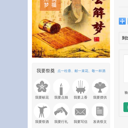
到
我要祭奠
点一柱香、献一束花、敬一杯酒
验
我要献花
我要点烛
我要上香
我要摆供
我要祭酒
我要行礼
我要写信
发表祭文