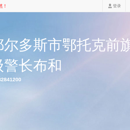
！
登录
鄂尔多斯市鄂托克前
级警长布和
82841200