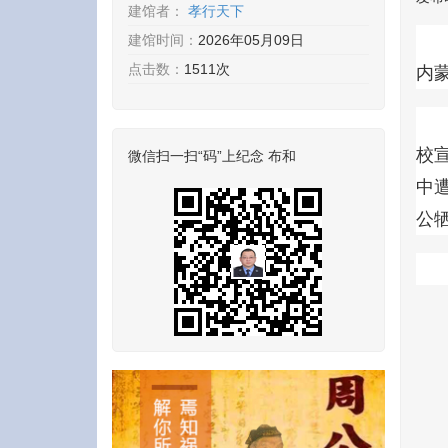
建馆者：
孝行天下
建馆时间：
2026年05月09日
点击数：
1511次
内
校宣
微信扫一扫“码”上纪念 布和
中
公