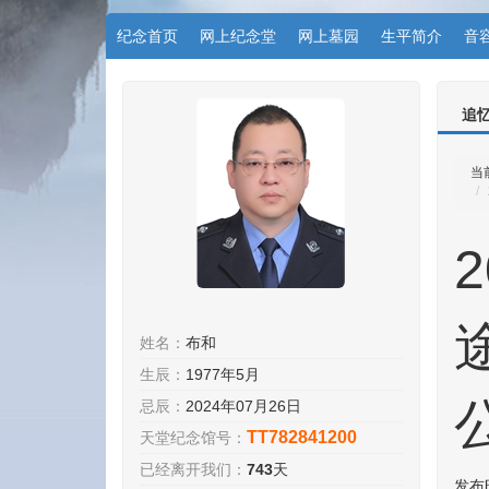
纪念首页
网上纪念堂
网上墓园
生平简介
音
追
当
姓名：
布和
生辰：
1977年5月
忌辰：
2024年07月26日
TT782841200
天堂纪念馆号：
已经离开我们：
743
天
发布时