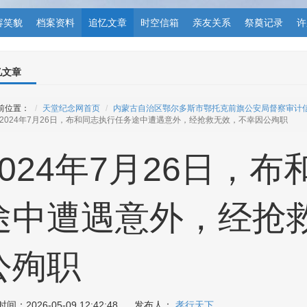
容笑貌
档案资料
追忆文章
时空信箱
亲友关系
祭奠记录
许
忆文章
前位置：
天堂纪念网首页
内蒙古自治区鄂尔多斯市鄂托克前旗公安局督察审计
2024年7月26日，布和同志执行任务途中遭遇意外，经抢救无效，不幸因公殉职
2024年7月26日，
途中遭遇意外，经抢
公殉职
间：2026-05-09 12:42:48 发布人：
孝行天下