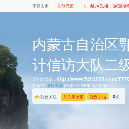
孝爱主页
不忘初心，追根溯源，祭拜先祖，家道斐然
在线充值
内蒙古自治区
计信访大队二
http://www.5201000.com/TT7
天堂纪念馆：
本馆由[
孝行天下
]创建于2026年05月09日
0
我要关注
加入亲友馆
我要祈福
次