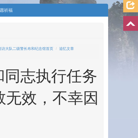
愿祈福
信访大队二级警长布和纪念馆首页
追忆文章
布和同志执行任务
救无效，不幸因