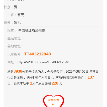
性别：
男
生肖：
暂无
信仰：
暂无
籍贯：
中国福建省泉州市
生活地址：
墓地地址：
TT403212948
天堂编号：
网址：
http://5201000.com/TT403212948
3938
您是
位前来悼念的人，今天是公历：2026年08月09日 星期日
137
今天是农历： 丙午[马]年六月廿七 ,李幼平已经离开我们：
1
228
天，距离李幼平
周年忌日还剩
天
深情指数
45