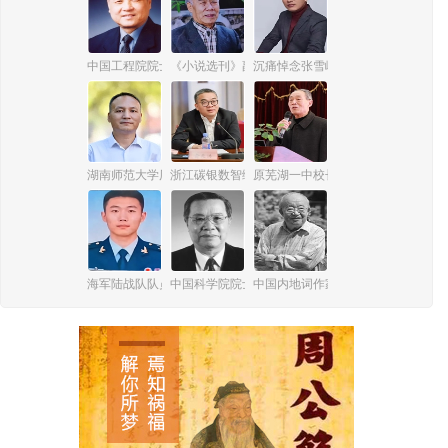
中国工程院院士、信息技术专家魏正耀
《小说选刊》副主编、原总编辑冯立三
沉痛悼念张雪峰先生
湖南师范大学历史文化学院教授、博导李健胜
浙江碳银数智绿能科技有限公司董事长俞兆洪
原芜湖一中校长梅博群
海军陆战队队员谢丛欣
中国科学院院士、激光与光电子技术专家周炳琨
中国内地词作家、剧作家乔羽