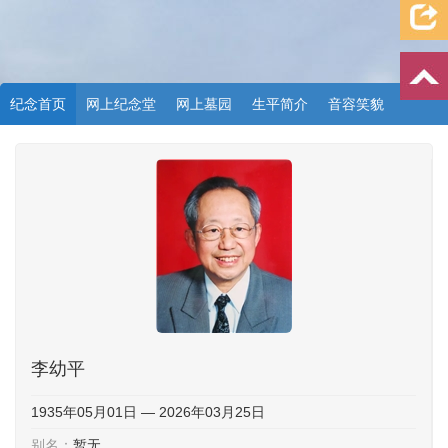
纪念首页
网上纪念堂
网上墓园
生平简介
音容笑貌
档案资料
追忆文章
时空信箱
亲友关系
祭奠记录
许愿祈福
李幼平
1935年05月01日 — 2026年03月25日
别名：
暂无