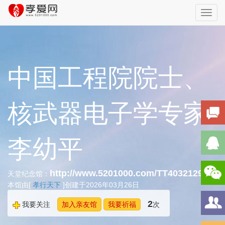
Toggl
navig
中国工程院院士、
核武器电子学专家
李幼平
http://www.5201000.com/TT403212948
天堂纪念馆：
本馆由[
孝行天下
]创建于2026年03月26日
2
我要关注
加入亲友馆
我要祈福
次