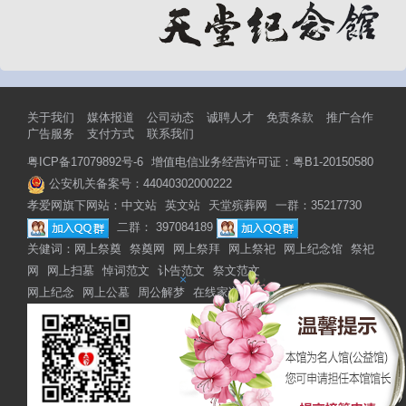
关于我们
媒体报道
公司动态
诚聘人才
免责条款
推广合作
广告服务
支付方式
联系我们
粤ICP备17079892号-6
增值电信业务经营许可证：粤B1-20150580
公安机关备案号：44040302000222
孝爱网旗下网站：
中文站
英文站
天堂殡葬网
一群：35217730
二群： 397084189
关健词：
网上祭奠
祭奠网
网上祭拜
网上祭祀
网上纪念馆
祭祀
网
网上扫墓
悼词范文
讣告范文
祭文范文
×
网上纪念
网上公墓
周公解梦
在线家谱
网上家谱