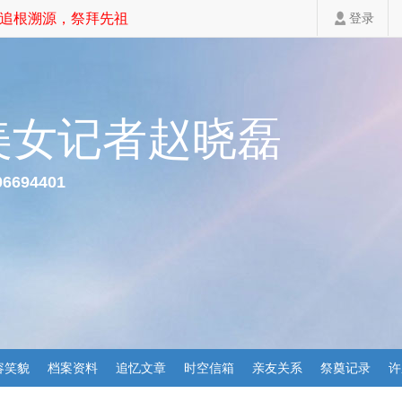
根溯源，祭拜先祖，家道斐然！
登录
美女记者赵晓磊
06694401
容笑貌
档案资料
追忆文章
时空信箱
亲友关系
祭奠记录
许