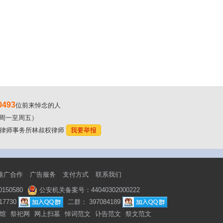
0493
位前来悼念的人
00（周一至周五）
东林氏律师事务所林叔权律师
我要举报
推广合作
广告服务
支付方式
联系我们
50580
公安机关备案号：44040302000222
7730
二群： 397084189
馆
祭祀网
网上扫墓
悼词范文
讣告范文
祭文范文