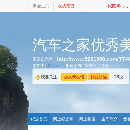
孝爱主页
在线充值
不忘初心，追
汽车之家优秀
http://www.5201000.com/TT4
天堂纪念馆：
本馆由[
孝行天下
]创建于2023年03月14日
13
我要关注
加入亲友馆
我要祈福
次
纪念首页
网上纪念堂
网上墓园
生平简介
音