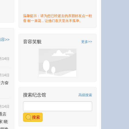
温馨提示：请为您已经逝去的亲朋好友点一柱
香 献一束花，让他们在天堂永不孤单。
容>>
音容笑貌
更多>>
月14日
月14日
努力奋
搜索纪念馆
高级搜索
月14日
通店
搜索
家:晓