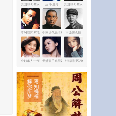
美国UFO专家 詹姆斯·爱德华·麦克唐纳
丛飞-邢丹
美国UFO专家 爱德华·鲁伯特
亚洲演艺界顶级巨星张国荣
中国近代民主革命伟大先行者孙中山
雷锋纪念馆
全球华人一代歌后邓丽君
天堂歌手姚贝娜
上海普陀区29岁女孩杨俪萍