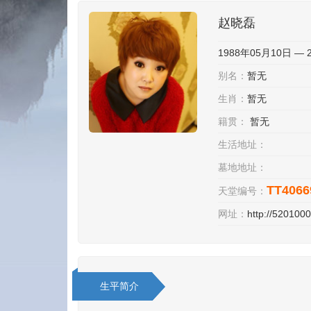
赵晓磊
1988年05月10日 — 
别名：
暂无
生肖：
暂无
籍贯：
暂无
生活地址：
墓地地址：
TT4066
天堂编号：
网址：
http://52010
生平简介