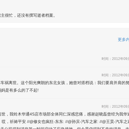
馆主很忙，还没有撰写逝者档案。
更多内
时间：2012年09
时间：2012年09
幸车祸离世。这个阳光爽朗的东北女孩，她曾对搭档说：我们要肩并肩的
妈妈是有多么的了不起!
时间：2012年09
离世，我铃木华通4S店市场部全体同仁深感悲痛，感谢赵晓磊曾经为我华
平安 //@修女也疯狂-东东: //@孙滨-汽车之家: //@王昊-汽车之