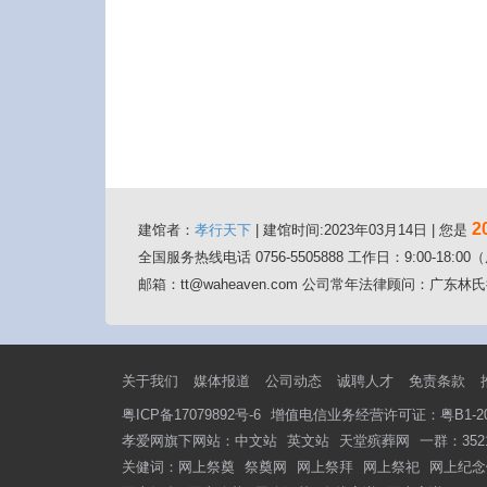
2
建馆者：
孝行天下
| 建馆时间:2023年03月14日 | 您是
全国服务热线电话 0756-5505888 工作日：9:00-18:
邮箱：tt@waheaven.com 公司常年法律顾问：广
关于我们
媒体报道
公司动态
诚聘人才
免责条款
粤ICP备17079892号-6
增值电信业务经营许可证：粤B1-201
孝爱网旗下网站：
中文站
英文站
天堂殡葬网
一群：3521
关健词：
网上祭奠
祭奠网
网上祭拜
网上祭祀
网上纪念