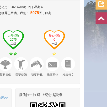
历：2026年08月07日 星期五
5075
,赵晓磊已经离开我们：
天，距离
人气指数
爱心指数
2075
0
二级
一级
我要摆供
我要祭酒
我要行礼
我要写信
发表祭文
微信扫一扫“码”上纪念 赵晓磊
容>>