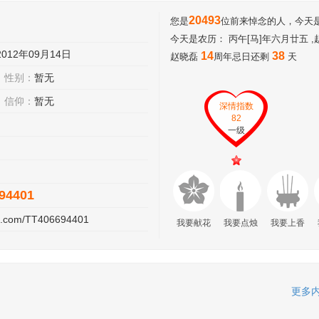
20493
您是
位前来悼念的人，今天是公
今天是农历： 丙午[马]年六月廿五 
2012年09月14日
14
38
赵晓磊
周年忌日还剩
天
性别：
暂无
信仰：
暂无
深情指数
82
一级
94401
00.com/TT406694401
我要献花
我要点烛
我要上香
更多内