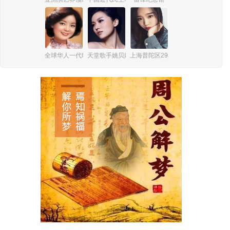
全球华人一代歌后邓丽君
天堂歌手姚贝娜
上海普陀区29岁女孩杨俪萍