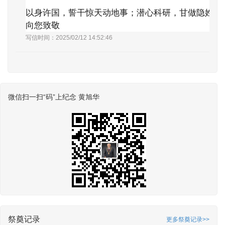
以身许国，誓干惊天动地事；潜心科研，甘做隐姓埋
向您致敬
写信时间：2025/02/12 14:52:46
微信扫一扫“码”上纪念 黄旭华
祭奠记录
更多祭奠记录>>