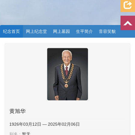
纪念首页
网上纪念堂
网上墓园
生平简介
音容笑貌
档案资料
追忆文章
时空信箱
亲友关系
祭奠记录
许愿祈福
黄旭华
1926年03月12日 — 2025年02月06日
别名：
暂无