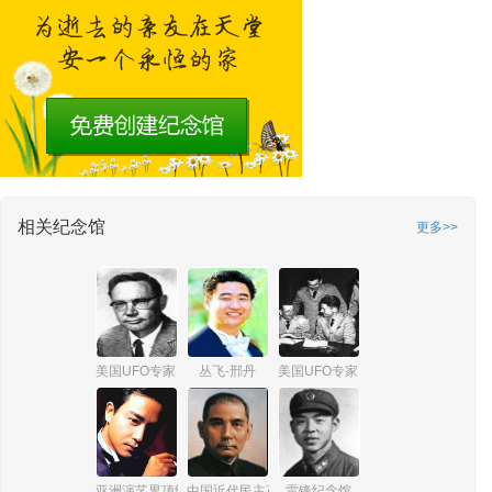
相关纪念馆
更多>>
美国UFO专家 詹姆斯·爱德华·麦克唐纳
丛飞-邢丹
美国UFO专家 爱德华·鲁伯特
亚洲演艺界顶级巨星张国荣
中国近代民主革命伟大先行者孙中山
雷锋纪念馆