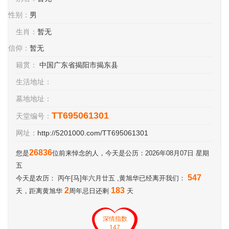
性别：
男
生肖：
暂无
信仰：
暂无
籍贯：
中国广东省揭阳市揭东县
生活地址：
墓地地址：
TT695061301
天堂编号：
网址：
http://5201000.com/TT695061301
26836
您是
位前来悼念的人，今天是公历：2026年08月07日 星期
五
547
今天是农历： 丙午[马]年六月廿五 ,黄旭华已经离开我们：
2
183
天，距离黄旭华
周年忌日还剩
天
深情指数
147