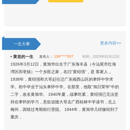
更多内容>>
一生大事
• 黄老的一生
发布人：
139*****057
时间：2025年02月12日
1926年3月12日，黄旭华出生于广东海丰县（今汕尾市红海
湾区田墘镇）一个乡医之家，名曰“黄绍强”，是 客家人 。
1938年，黄绍强和大哥赶往迁广东揭西山区的聿怀中学求
学。初中毕业于汕头聿怀中学。在那里，他取“旭日荣华”中的
二字，改名黄旭华。 1940年夏，战事吃紧，黄绍强已无法坚
持在聿怀的学习，意欲追随大哥去广西桂林中学读书，北上
梅州，因错过考期前行受阻。 1944年，黄旭华几经辗转到了
重庆，