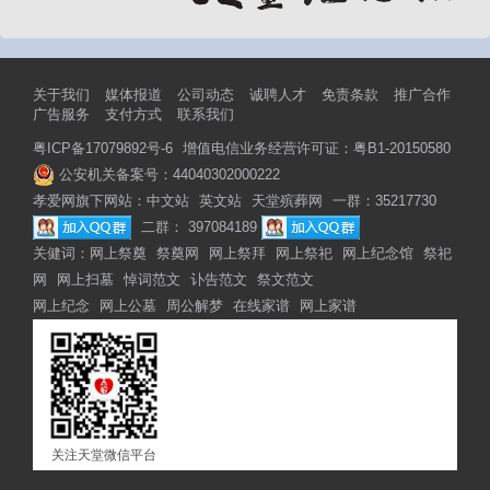
关于我们
媒体报道
公司动态
诚聘人才
免责条款
推广合作
广告服务
支付方式
联系我们
粤ICP备17079892号-6
增值电信业务经营许可证：粤B1-20150580
公安机关备案号：44040302000222
孝爱网旗下网站：
中文站
英文站
天堂殡葬网
一群：35217730
二群： 397084189
关健词：
网上祭奠
祭奠网
网上祭拜
网上祭祀
网上纪念馆
祭祀
网
网上扫墓
悼词范文
讣告范文
祭文范文
网上纪念
网上公墓
周公解梦
在线家谱
网上家谱
关注天堂微信平台