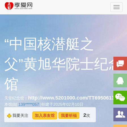
Toggl
navig
“中国核潜艇之
父”黄旭华院士纪念
馆
http://www.5201000.com/TT695061301
天堂纪念馆：
本馆由[
139*****057
]创建于2025年02月10日
2
我要关注
加入亲友馆
我要祈福
次