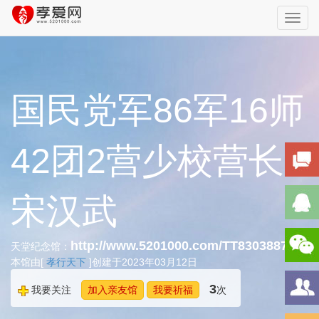
Toggl
navig
国民党军86军16师
42团2营少校营长
宋汉武
http://www.5201000.com/TT830388793
天堂纪念馆：
本馆由[
孝行天下
]创建于2023年03月12日
3
我要关注
加入亲友馆
我要祈福
次