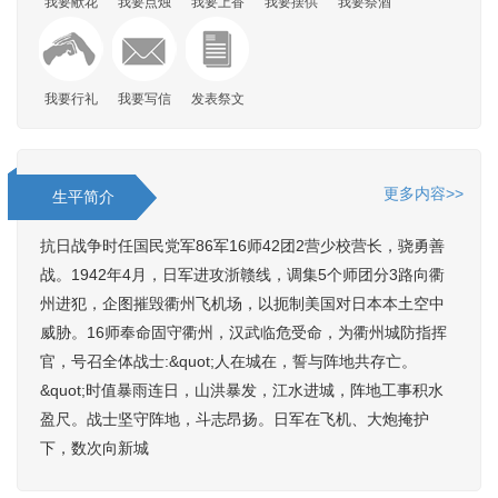
我要献花
我要点烛
我要上香
我要摆供
我要祭酒
我要行礼
我要写信
发表祭文
更多内容>>
生平简介
抗日战争时任国民党军86军16师42团2营少校营长，骁勇善
战。1942年4月，日军进攻浙赣线，调集5个师团分3路向衢
州进犯，企图摧毁衢州飞机场，以扼制美国对日本本土空中
威胁。16师奉命固守衢州，汉武临危受命，为衢州城防指挥
官，号召全体战士:&quot;人在城在，誓与阵地共存亡。
&quot;时值暴雨连日，山洪暴发，江水进城，阵地工事积水
盈尺。战士坚守阵地，斗志昂扬。日军在飞机、大炮掩护
下，数次向新城