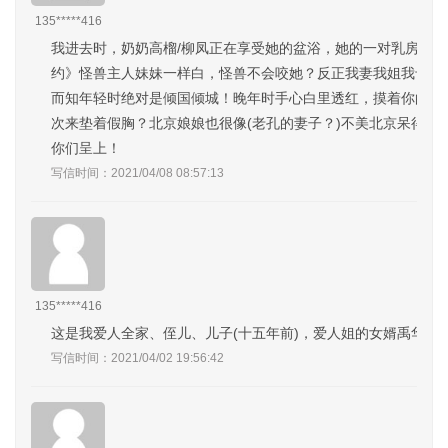
135*****416
我进去时，奶奶高榴/柳凤正在享受她的盆浴，她的一对乳房垂涎
约》怪兽主人妹妹一样白，怪兽不会咬她？反正我妻我姐我母所
而知年轻时绝对是倾国倾城！晚年时手心白里透红，摸着你的手
次来垫着假胸？北京娘娘也很像(老孔的妻子？)不美北京呆得住
你们呈上！
写信时间：2021/04/08 08:57:13
135*****416
这是我爱人全家、侄儿、儿子(十五年前)，爱人姐的女婿禹华俊
写信时间：2021/04/02 19:56:42