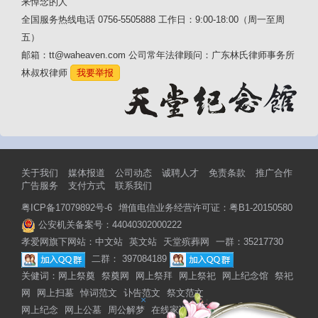
来悼念的人
全国服务热线电话 0756-5505888 工作日：9:00-18:00（周一至周
五）
邮箱：tt@waheaven.com 公司常年法律顾问：广东林氏律师事务所
林叔权律师
我要举报
关于我们
媒体报道
公司动态
诚聘人才
免责条款
推广合作
广告服务
支付方式
联系我们
粤ICP备17079892号-6
增值电信业务经营许可证：粤B1-20150580
公安机关备案号：44040302000222
孝爱网旗下网站：
中文站
英文站
天堂殡葬网
一群：35217730
二群： 397084189
关健词：
网上祭奠
祭奠网
网上祭拜
网上祭祀
网上纪念馆
祭祀
网
网上扫墓
悼词范文
讣告范文
祭文范文
×
网上纪念
网上公墓
周公解梦
在线家谱
网上家谱