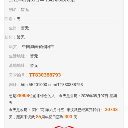
1911年02月05日 — 1942年06月06日
别名：
暂无
性别：
男
生肖：
暂无
信仰：
暂无
籍贯：
中国湖南省邵阳市
生活地址：
暂无
墓地地址：
暂无
TT830388793
天堂编号：
网址：
http://5201000.com/TT830388793
28908
您是
位前来悼念的人，今天是公历：2026年08月07日 星期
五
30743
今天是农历： 丙午[马]年六月廿五 ,宋汉武已经离开我们：
85
303
天，距离宋汉武
周年忌日还剩
天