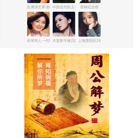
亚洲演艺界顶级巨星张国荣
中国近代民主革命伟大先行者孙中山
雷锋纪念馆
全球华人一代歌后邓丽君
天堂歌手姚贝娜
上海普陀区29岁女孩杨俪萍