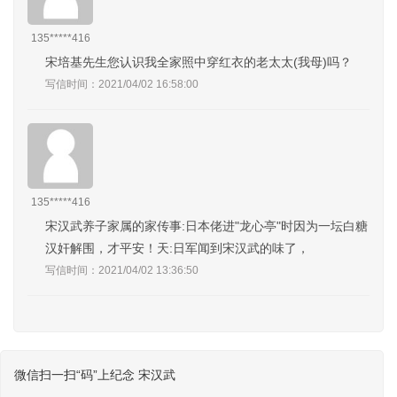
135*****416
宋培基先生您认识我全家照中穿红衣的老太太(我母)吗？
写信时间：2021/04/02 16:58:00
135*****416
宋汉武养子家属的家传事:日本佬进"龙心亭"时因为一坛白糖，
汉奸解围，才平安！天:日军闻到宋汉武的味了，
写信时间：2021/04/02 13:36:50
微信扫一扫“码”上纪念 宋汉武