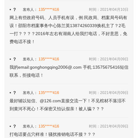
• ？
发布人：
135*****416
时间：2021年04月10日
网上有些政府号码、人员手机有误，例:民政局、档案局号码有
误！邵阳市档案事务中心陈兰英13874260339换机主了？2毛
一打？？？？2016年左右有湖南人给我打电话，不好意思，免
费电话不接！
• ？
发布人：
135*****416
时间：2021年04月09日
我的email:gonghongqing2006@.com 手机:13575675416短信
联系，拒接电话！
• ？
发布人：
135*****416
时间：2021年04月09日
最好辅以短信、@126.com直接交流一下！不见棺材不落泪不
到黄河不死心！不保密又怕认假亲！被人骗？？？
• ？
发布人：
135*****416
时间：2021年04月09日
打电话要点穴样准！骚扰推销电话不接？？？