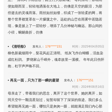
便如期而至，轻轻地洒落在大地上，仿佛是天空的眼泪，为那
些逝去的灵魂而落。雨丝如丝如缕，织成了一张轻柔的网，将
整个世界都笼罩在一片朦胧之中。远处的山峦在雨雾中若隐若
现，像是披上了一层轻纱，增添了几分神秘与幽远。那山间的
小径，蜿蜒曲折，仿佛
• 《清明祭》
发布人：
176*****151
时间：2025年04月05日
柳色新裁烟雨中，梨花风起正清明。 纸灰飞作白蝴蝶，泪血染
成红杜鹃。 梦绕家山千嶂外，魂牵故里一溪横。 年年此日伤怀
抱，杜宇声声唤不回。
• 再见一面，只为了那一瞬的凝望
发布人：
176*****151
时间：2024年08月16日
母亲走了，带着我们的思念，离开了这个世界。她的离开，如
同天空中一颗流星划过，短暂却留下了深深的痕迹。我们多么
希望能再见她一面，哪怕只是匆匆一眼，就能满足我们内心那