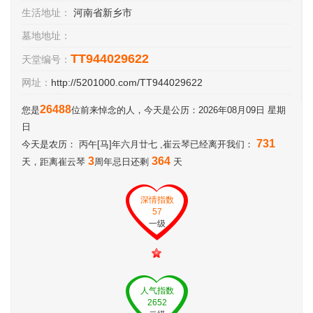
生活地址：
河南省新乡市
墓地地址：
TT944029622
天堂编号：
网址：
http://5201000.com/TT944029622
26488
您是
位前来悼念的人，今天是公历：2026年08月09日 星期
日
731
今天是农历： 丙午[马]年六月廿七 ,崔云琴已经离开我们：
3
364
天，距离崔云琴
周年忌日还剩
天
深情指数
57
一级
人气指数
2652