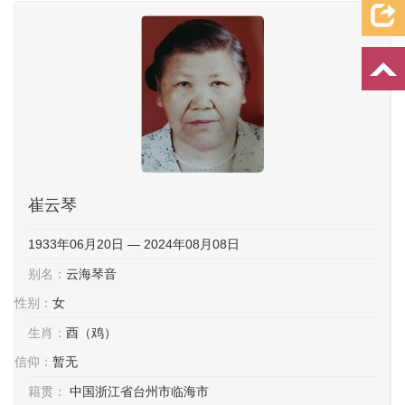
档案资料
追忆文章
时空信箱
亲友关系
祭奠记录
许愿祈福
崔云琴
1933年06月20日 — 2024年08月08日
别名：
云海琴音
性别：
女
生肖：
酉（鸡）
信仰：
暂无
籍贯：
中国浙江省台州市临海市