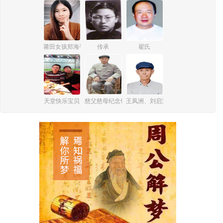
莆田女孩郑海平纪念馆
传承
翟氏
天堂快乐宝贝
慈父慈母纪念馆
王凤洲、刘启芳纪念馆