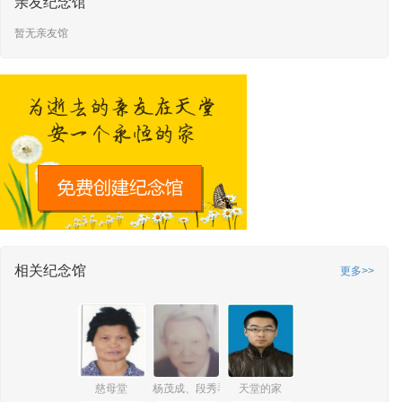
亲友纪念馆
暂无亲友馆
相关纪念馆
更多>>
慈母堂
杨茂成、段秀琴安康
天堂的家