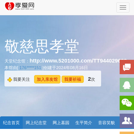
Toggl
navig
敬慈思孝堂
http://www.5201000.com/TT944029622
天堂纪念馆：
本馆由[
176*****151
]创建于2024年08月16日
2
我要关注
加入亲友馆
我要祈福
次
纪念首页
网上纪念堂
网上墓园
生平简介
音容笑貌