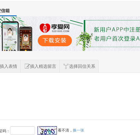
空信箱
插入表情
插入精选留言
选择回信关系
看不清，
换一张
证码：