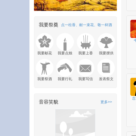
我要祭奠
点一柱香、献一束花、敬一杯酒
我要献花
我要点烛
我要上香
我要摆供
我要祭酒
我要行礼
我要写信
发表祭文
念
音容笑貌
更多>>