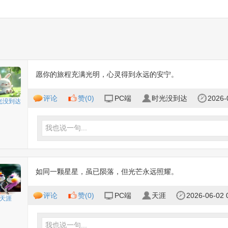
愿你的旅程充满光明，心灵得到永远的安宁。
评论
赞(
0
)
PC端
时光没到达
2026-
光没到达
我也说一句...
如同一颗星星，虽已陨落，但光芒永远照耀。
评论
赞(
0
)
PC端
天涯
2026-06-02 
天涯
我也说一句...