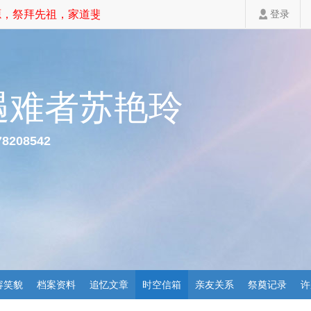
祭拜先祖，家道斐然！
登录
遇难者苏艳玲
78208542
容笑貌
档案资料
追忆文章
时空信箱
亲友关系
祭奠记录
许