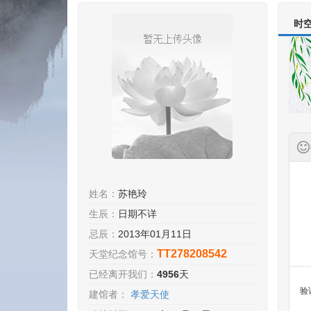
时
姓名：
苏艳玲
生辰：
日期不详
忌辰：
2013年01月11日
TT278208542
天堂纪念馆号：
已经离开我们：
4956
天
验
建馆者：
孝爱天使