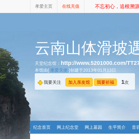
孝爱主页
在线充值
不忘初心，追根溯源，
云南山体滑坡
http://www.5201000.com/TT2
天堂纪念馆：
本馆由[
孝爱天使
]创建于2013年01月13日
1
我要关注
加入亲友馆
我要祈福
次
纪念首页
网上纪念堂
网上墓园
生平简介
音