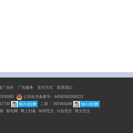
推广合作
广告服务
支付方式
联系我们
50580
公安机关备案号：44040302000222
7730
二群： 397084189
馆
祭祀网
网上扫墓
悼词范文
讣告范文
祭文范文