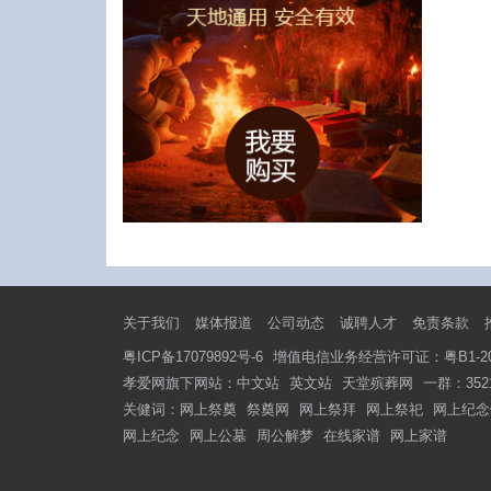
关于我们
媒体报道
公司动态
诚聘人才
免责条款
粤ICP备17079892号-6
增值电信业务经营许可证：粤B1-201
孝爱网旗下网站：
中文站
英文站
天堂殡葬网
一群：3521
关健词：
网上祭奠
祭奠网
网上祭拜
网上祭祀
网上纪念
网上纪念
网上公墓
周公解梦
在线家谱
网上家谱