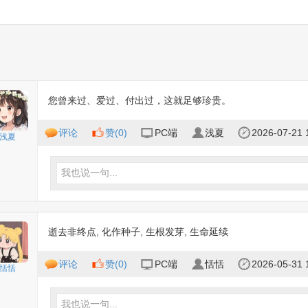
您曾来过、爱过、付出过，这就足够珍贵。
评论
赞(
0
)
PC端
浅夏
2026-07-21 
浅夏
我也说一句...
逝去非终点, 化作种子, 生根发芽, 生命延续
评论
赞(
0
)
PC端
恬恬
2026-05-31 
恬恬
我也说一句...