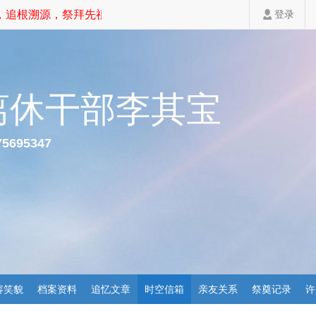
追根溯源，祭拜先祖，家道斐然！
登录
离休干部李其宝
75695347
容笑貌
档案资料
追忆文章
时空信箱
亲友关系
祭奠记录
许