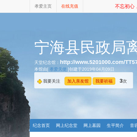
孝爱主页
在线充值
不忘初心，
宁海县民政局
http://www.5201000.com/TT5
天堂纪念馆：
本馆由[
孝爱天使
]创建于2019年04月09日
3
我要关注
加入亲友馆
我要祈福
次
纪念首页
网上纪念堂
网上墓园
生平简介
音