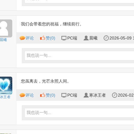
我们会带着您的祝福，继续前行。
评论
赞(
0
)
PC端
晨曦
2026-05-09 
晨曦
我也说一句...
您虽离去，光芒永照人间。
评论
赞(
0
)
PC端
寒冰王者
2026-02
冰王者
我也说一句...