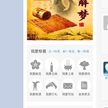
我要祭奠
点一柱香、献一束花、敬一杯酒
我要献花
我要点烛
我要上香
我要摆供
寒
我要祭酒
我要行礼
我要写信
发表祭文