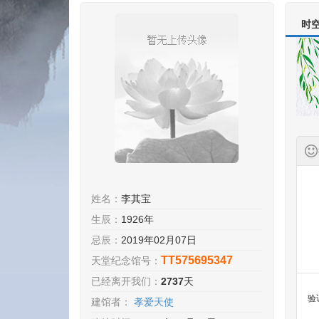
时
姓名：
李其宝
生辰：
1926年
忌辰：
2019年02月07日
TT575695347
天堂纪念馆号：
已经离开我们：
2737
天
验
建馆者：
孝爱天使