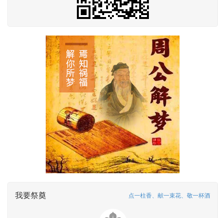
我要祭奠
点一柱香、献一束花、敬一杯酒