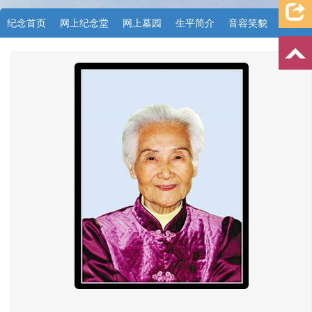
纪念首页
网上纪念堂
网上墓园
生平简介
音容笑貌
档案资料
追忆文章
时空信箱
亲友关系
祭奠记录
许愿祈福