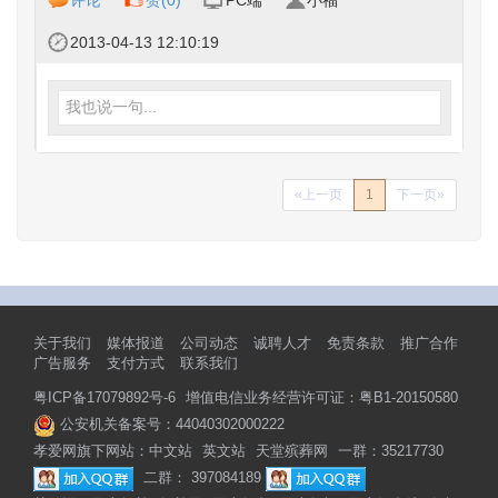
评论
赞(
0
)
PC端
小福
2013-04-13 12:10:19
我也说一句...
«上一页
1
下一页»
关于我们
媒体报道
公司动态
诚聘人才
免责条款
推广合作
广告服务
支付方式
联系我们
粤ICP备17079892号-6
增值电信业务经营许可证：粤B1-20150580
公安机关备案号：44040302000222
孝爱网旗下网站：
中文站
英文站
天堂殡葬网
一群：35217730
二群： 397084189