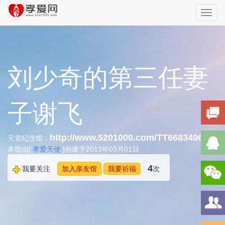
Toggl
navig
刘少奇的第三任妻
子谢飞
http://www.5201000.com/TT668349643
天堂纪念馆：
本馆由[
孝爱天使
]创建于2013年03月01日
4
我要关注
加入亲友馆
我要祈福
次