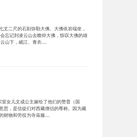
七丈二尺的石刻弥勒大佛。大佛依岩端坐，
不会忘记到凌云山去瞻仰大佛，惊叹大佛的雄
下，岷江、青衣....
把宗室女儿文成公主嫁给了他们的赞普（国
意思，是信徒们对西藏僧侣的尊称。因为藏
物和劳役为寺庙服....