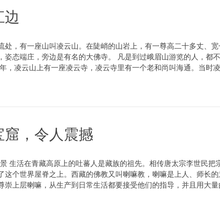
江边
流处，有一座山叫凌云山。在陡峭的山岩上，有一尊高二十多丈、宽
，姿态端庄，旁边是有名的大佛寺。 凡是到过峨眉山游览的人，都
年，凌云山上有一座凌云寺，凌云寺里有一个老和尚叫海通。当时凌云山
宝窟，令人震撼
外景 生活在青藏高原上的吐蕃人是藏族的祖先。相传唐太宗李世民
了这个世界屋脊之上。西藏的佛教又叫喇嘛教，喇嘛是上人、师长的
崇上层喇嘛，从生产到日常生活都要接受他们的指导，并且用大量的财