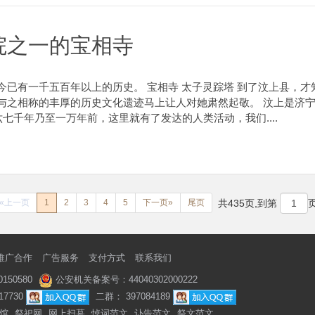
院之一的宝相寺
今已有一千五百年以上的历史。 宝相寺 太子灵踪塔 到了汶上县，
与之相称的丰厚的历史文化遗迹马上让人对她肃然起敬。 汶上是济
七千年乃至一万年前，这里就有了发达的人类活动，我们....
«上一页
1
2
3
4
5
下一页»
尾页
共435页,到第
推广合作
广告服务
支付方式
联系我们
50580
公安机关备案号：44040302000222
7730
二群： 397084189
馆
祭祀网
网上扫墓
悼词范文
讣告范文
祭文范文