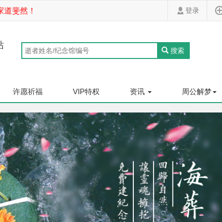
道斐然！
登录
站
搜索
许愿祈福
VIP特权
资讯
周公解梦