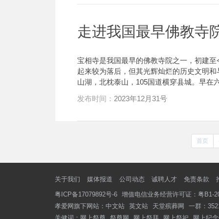
走进我国最早佛教寺
宝相寺是我国最早的佛教寺院之一，初建至
起来较为落后，但其光辉灿烂的历史文明和
山湖，北枕泰山，105国道横穿县城。早在六
发布时间：
2023年12月31号
首页
关于我们
媒体报道
公司动态
诚聘人才
免责条款
粤ICP备17079892号-6
增值电信业务经营许可证：粤B1-201
孝爱网旗下网站：
中文站
英文站
天堂殡葬网
一群：3521
关健词：
网上祭奠
祭奠网
网上祭拜
网上祭祀
网上纪念