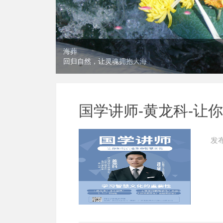
海葬
回归自然，让灵魂拥抱大海
国学讲师-黄龙科-让
发