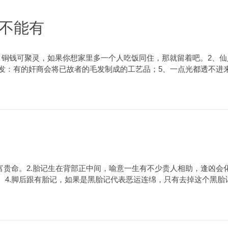
不能有
。铜钱可聚灵，如果你想家里多一个人吃饭同住，那就留着吧。2、
毛发：有的奸商会将已故者的毛发制成的工艺品；5、一点光都透不进
富贵命。2.胎记生在背部正中间，喻意一生有不少贵人相助，逢凶会
。4.脚后跟有胎记，如果是黑胎记代表恶运连绵，只有去掉这个黑胎