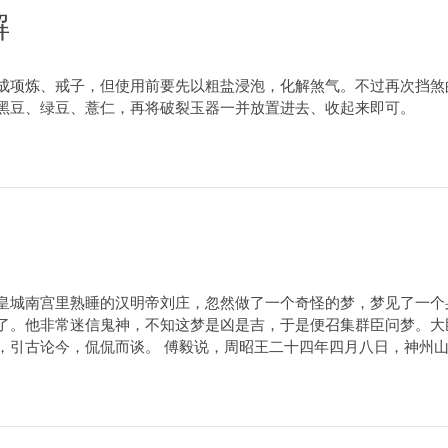
解
成项炼、戒子，但使用前要先以粗盐浸泡，化解煞气。不过再次挡煞
黑豆、绿豆、薏仁，再将破裂玉器一并放置进去、收起来即可。
皇城南宫里熟睡的汉明帝刘庄，忽然做了一个奇怪的梦，梦见了一个
了。他非常迷信鬼神，不知这梦是凶是吉，于是便召集群臣问梦。大
引古论今，侃侃而谈。 傅毅说，周昭王二十四年四月八日，神州山川震