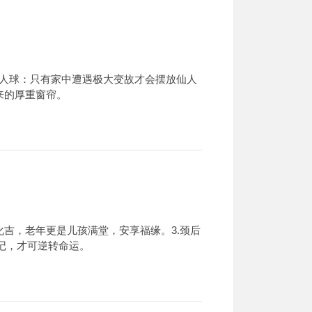
仙人球：只有家中遭遇极大变故才会摆放仙人
来的厚重窗帘。
化吉，老年更是儿孩满堂，安享福缘。3.颈后
记，才可逆转命运。