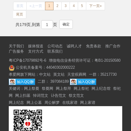
首页
«上一页
1
2
3
4
5
下一页»
尾页
确定
共179页,到第
页
关于我们
媒体报道
公司动态
诚聘人才
免责条款
推广合作
广告服务
支付方式
联系我们
粤ICP备17079892号-6
增值电信业务经营许可证：粤B1-20150580
公安机关备案号：44040302000222
孝爱网旗下网站：
中文站
英文站
天堂殡葬网
一群：35217730
二群： 397084189
关健词：
网上祭奠
祭奠网
网上祭拜
网上祭祀
网上纪念馆
祭祀
网
网上扫墓
悼词范文
讣告范文
祭文范文
网上纪念
网上公墓
周公解梦
在线家谱
网上家谱